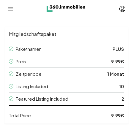
Mitgliedschaftspaket
Paketnamen
PLUS
Preis
9.99€
Zeitperiode
1 Monat
Listing Included
10
Featured Listing Included
2
Total Price
9.99€