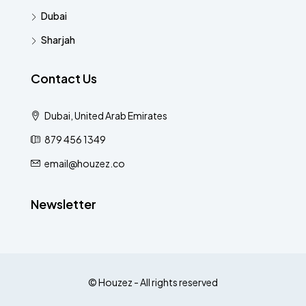
Dubai
Sharjah
Contact Us
Dubai, United Arab Emirates
879 456 1349
email@houzez.co
Newsletter
© Houzez - All rights reserved