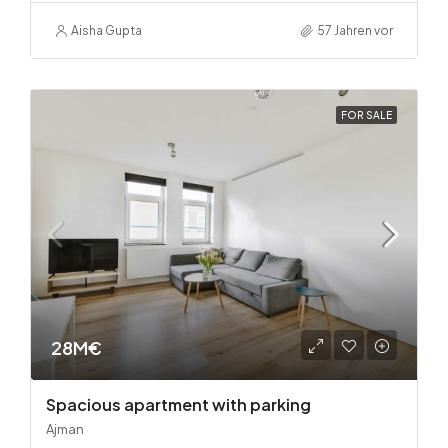
Aisha Gupta
57 Jahren vor
FOR SALE
28M€
Spacious apartment with parking
Ajman