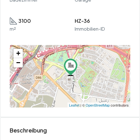
3100
HZ-36
m²
Immobilien-ID
+
−
Leaflet
| ©
OpenStreetMap
contributors
Beschreibung