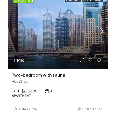
FOR SALE
OPEN HOUSE
VORGESTELLT
11M€
Two-bedroom with sauna
Abu Dhabi
1
2890
1
m²
APARTMENT
Aisha Gupta
57 Jahren vor