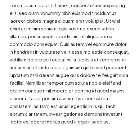
Lorem ipsum dolor sit amet, consectetuer adipiscing
elit, sed diam nonummy nibh euismod tincidunt ut
laoreet dolore magna aliquam erat volutpat. Ut wisi
enim ad minim veniam, quis nostrud exerci tation
ullamcorper suscipit lobortis nisl ut aliquip ex ea
commodo consequat. Duis autem vel eum iriure dolor
in hendrerit in vulputate velit esse molestie consequat,
vel illum dolore eu feugiat nulla facilisis at vero eros et
accumsan et iusto odio dignissim qui blandit praesent
luptatum zzril delenit augue duis dolore te feugait nulla
facilisi. Nam liber tempor cum soluta nobis eleifend
option congue nihil imperdiet doming id quod mazim
placerat facer possim assum. Typi non habent
claritatem insitam; est usus legentis in iis qui facit
eorum claritatem. Investigationes demonstraverunt
lectores legere me lius quod ii legunt saepius.