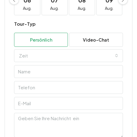
06
07
08
09
1
Aug.
Aug.
Aug.
Aug.
Au
Tour-Typ
Persönlich
Video-Chat
Zeit