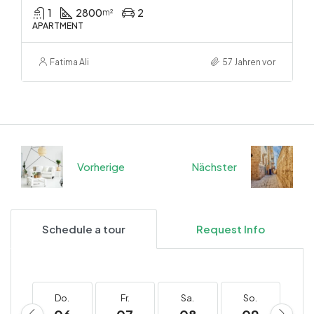
1
2800
2
m²
APARTMENT
Fatima Ali
57 Jahren vor
Vorherige
Nächster
Schedule a tour
Request Info
Do.
Fr.
Sa.
So.
M