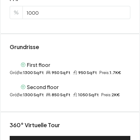
%
Grundrisse
First floor
Größe:
1300 Sq Ft
950 Sq Ft
950 Sq Ft
Preis:
1.7K€
Second floor
Größe:
1300 Sq Ft
850 Sq Ft
1050 Sq Ft
Preis:
2K€
360° Virtuelle Tour