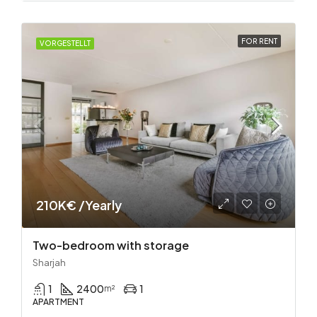
FOR RENT
VORGESTELLT
210K€ /Yearly
Two-bedroom with storage
Sharjah
1
2400
1
m²
APARTMENT