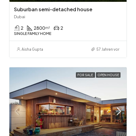
Suburban semi-detached house
Dubai
2
2800
2
m²
SINGLE FAMILY HOME
Aisha Gupta
57 Jahren vor
FOR SALE
OPEN HOUSE