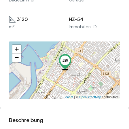
3120
HZ-54
m²
Immobilien-ID
+
−
Leaflet
| ©
OpenStreetMap
contributors
Beschreibung