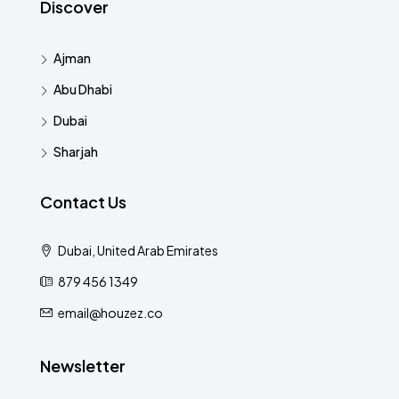
Discover
Ajman
Abu Dhabi
Dubai
Sharjah
Contact Us
Dubai, United Arab Emirates
879 456 1349
email@houzez.co
Newsletter