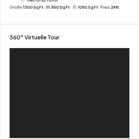
Größe:
1300 Sq Ft
850 Sq Ft
1050 Sq Ft
Preis:
2K€
360° Virtuelle Tour