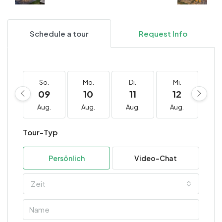
Schedule a tour
Request Info
So.
Mo.
Di.
Mi.
D
09
10
11
12
1
Aug.
Aug.
Aug.
Aug.
Au
Tour-Typ
Persönlich
Video-Chat
Zeit