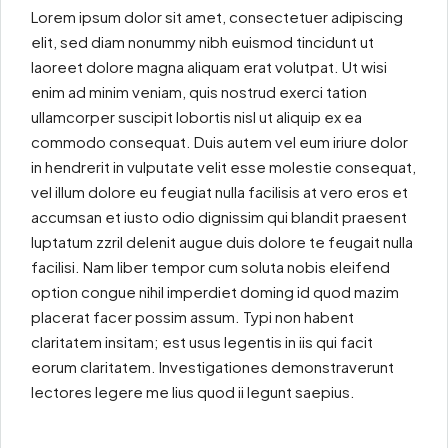
Lorem ipsum dolor sit amet, consectetuer adipiscing
elit, sed diam nonummy nibh euismod tincidunt ut
laoreet dolore magna aliquam erat volutpat. Ut wisi
enim ad minim veniam, quis nostrud exerci tation
ullamcorper suscipit lobortis nisl ut aliquip ex ea
commodo consequat. Duis autem vel eum iriure dolor
in hendrerit in vulputate velit esse molestie consequat,
vel illum dolore eu feugiat nulla facilisis at vero eros et
accumsan et iusto odio dignissim qui blandit praesent
luptatum zzril delenit augue duis dolore te feugait nulla
facilisi. Nam liber tempor cum soluta nobis eleifend
option congue nihil imperdiet doming id quod mazim
placerat facer possim assum. Typi non habent
claritatem insitam; est usus legentis in iis qui facit
eorum claritatem. Investigationes demonstraverunt
lectores legere me lius quod ii legunt saepius.