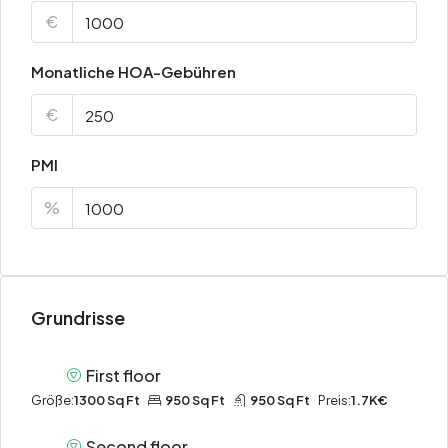
€
Monatliche HOA-Gebühren
€
PMI
%
Grundrisse
First floor
Größe:
1300 Sq Ft
950 Sq Ft
950 Sq Ft
Preis:
1.7K€
Second floor