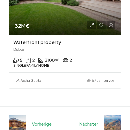
32M€
Waterfront property
Dubai
5
2
3100
2
m²
SINGLE FAMILY HOME
Aisha Gupta
57 Jahren vor
Vorherige
Nächster