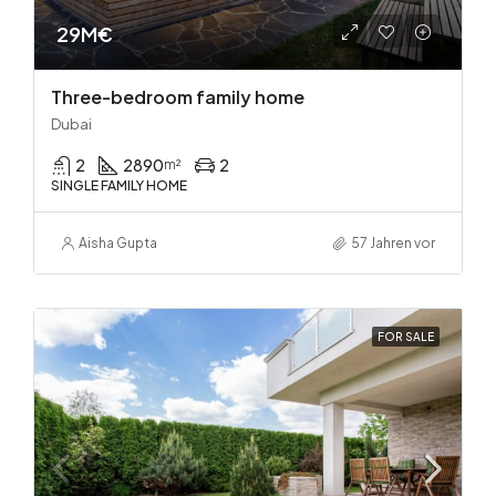
29M€
Three-bedroom family home
Dubai
2
2890
2
m²
SINGLE FAMILY HOME
Aisha Gupta
57 Jahren vor
FOR SALE