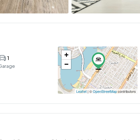
+
1
−
Garage
Leaflet
| ©
OpenStreetMap
contributors