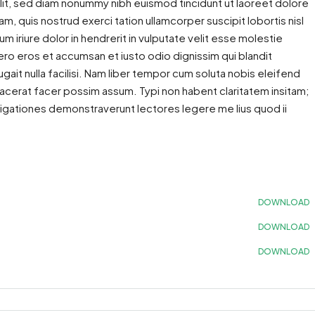
lit, sed diam nonummy nibh euismod tincidunt ut laoreet dolore
m, quis nostrud exerci tation ullamcorper suscipit lobortis nisl
iriure dolor in hendrerit in vulputate velit esse molestie
 vero eros et accumsan et iusto odio dignissim qui blandit
gait nulla facilisi. Nam liber tempor cum soluta nobis eleifend
acerat facer possim assum. Typi non habent claritatem insitam;
estigationes demonstraverunt lectores legere me lius quod ii
DOWNLOAD
DOWNLOAD
DOWNLOAD