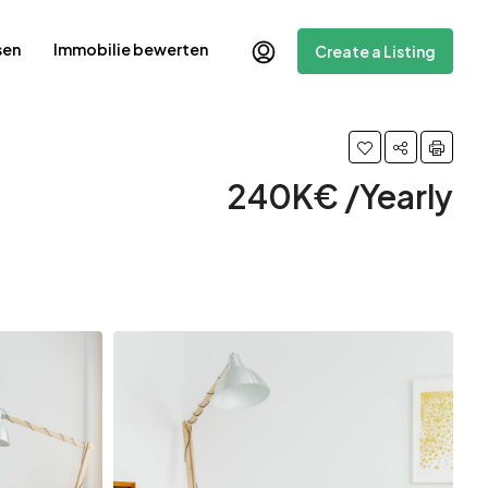
sen
Immobilie bewerten
Create a Listing
240K€ /Yearly