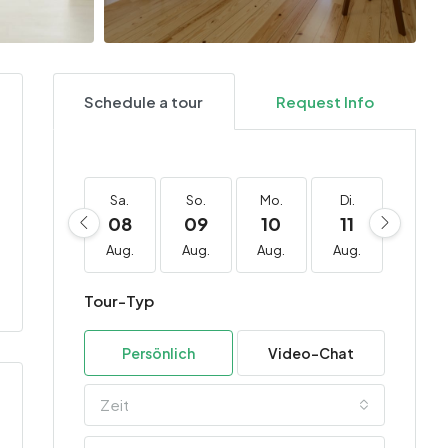
Schedule a tour
Request Info
Sa.
So.
Mo.
Di.
Mi.
08
09
10
11
12
Aug.
Aug.
Aug.
Aug.
Aug.
Tour-Typ
Persönlich
Video-Chat
Zeit