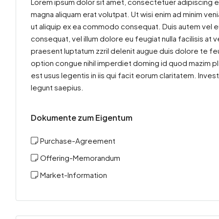
Lorem ipsum dolor sit amet, consectetuer adipiscing e
magna aliquam erat volutpat. Ut wisi enim ad minim venia
ut aliquip ex ea commodo consequat. Duis autem vel eum 
consequat, vel illum dolore eu feugiat nulla facilisis at
praesent luptatum zzril delenit augue duis dolore te feu
option congue nihil imperdiet doming id quod mazim pl
est usus legentis in iis qui facit eorum claritatem. Inv
legunt saepius.
Dokumente zum Eigentum
Purchase-Agreement
Offering-Memorandum
Market-Information