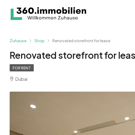
Zuhause
Shop
Renovated storefront for lease
Renovated storefront for lea
FOR RENT
Dubai