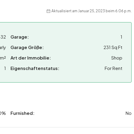
Aktualisiert am Januar 25, 2023 beim 6:06 p.m.
-32
Garage:
1
rly
Garage Größe:
231 Sq Ft
 m²
Art der Immobilie:
Shop
1
Eigenschaftenstatus:
For Rent
0%
Furnished:
No